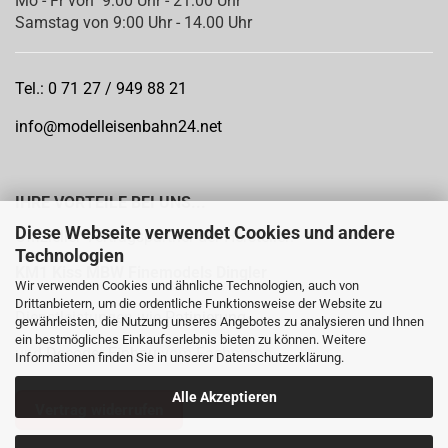
Mo - Fr von 9:00 Uhr - 21:00 Uhr
Samstag von 9:00 Uhr - 14.00 Uhr
Tel.: 0 71 27 / 949 88 21
info@modelleisenbahn24.net
IHRE VORTEILE BEI UNS...
Diese Webseite verwendet Cookies und andere
Offizieller Vertragspartner der Hersteller:
Technologien
KM1
Kiss MBW Finemodels Dingler
Wir verwenden Cookies und ähnliche Technologien, auch von
Drittanbietern, um die ordentliche Funktionsweise der Website zu
Dienstleistungen wie
Patinierung
gewährleisten, die Nutzung unseres Angebotes zu analysieren und Ihnen
ein bestmögliches Einkaufserlebnis bieten zu können. Weitere
und
Decoder Einbau
vom Fachmann
Informationen finden Sie in unserer
Datenschutzerklärung
.
Alle Akzeptieren
Vertrag widerrufen