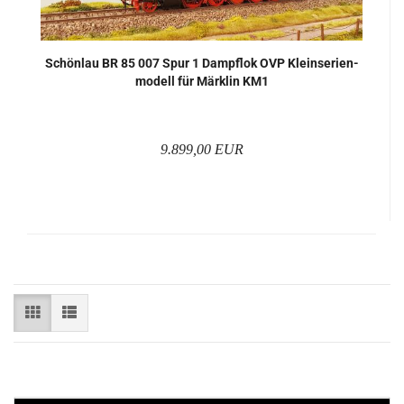
Schön­lau BR 85 007 Spur 1 Dampf­lok OVP Klein­se­ri­en­
mo­dell für Märk­lin KM1
9.899,00 EUR