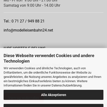
Mo - Fr von 9:00 Uhr - 21:00 Uhr
Samstag von 9:00 Uhr - 14.00 Uhr
Tel.: 0 71 27 / 949 88 21
info@modelleisenbahn24.net
IHRE VORTEILE BEI UNS...
Diese Webseite verwendet Cookies und andere
Offizieller Vertragspartner der Hersteller:
Technologien
KM1
Kiss MBW Finemodels Dingler
Wir verwenden Cookies und ähnliche Technologien, auch von
Drittanbietern, um die ordentliche Funktionsweise der Website zu
Dienstleistungen wie
Patinierung
gewährleisten, die Nutzung unseres Angebotes zu analysieren und Ihnen
ein bestmögliches Einkaufserlebnis bieten zu können. Weitere
und
Decoder Einbau
vom Fachmann
Informationen finden Sie in unserer
Datenschutzerklärung
.
Alle Akzeptieren
Vertrag widerrufen