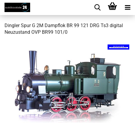
Ding­ler Spur G 2M Dampf­lok BR 99 121 DRG Ts3 di­gi­tal
Neu­zu­stand OVP BR99 101/0