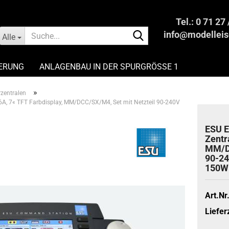
Tel.: 0 71 27
Suche...
info@modelleis
Alle
IERUNG
ANLAGENBAU IN DER SPURGRÖSSE 1
EISENBAHN FAIR UND PROFESSIONELL VERKAUFEN
»
rzentralen
6A, 7« TFT Farbdisplay, MM/DCC/SX/M4, Set mit Netzteil 90-240V
ESU E
Zen­tr
MM/DC
90-​2
150W
Art.Nr.
Lieferz