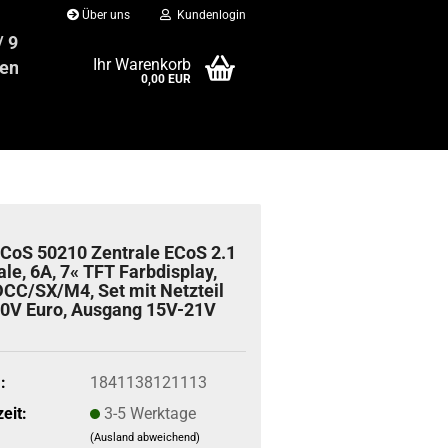
Über uns
Kundenlogin
 / 949 88 21
Ihr Warenkorb
enbahn24.net
0,00 EUR
CoS 50210 Zen­tra­le ECoS 2.1
a­le, 6A, 7« TFT Farb­dis­play,
C/SX/M4, Set mit Netz­teil
40V Euro, Aus­gang 15V-​21V
:
1841138121113
eit:
3-5 Werktage
(Ausland abweichend)