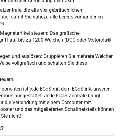
utomatischer Anmeldung der Loks)
alzentrale, die alle vier gebräuchlichen
ichtig, damit Sie nahezu alle bereits vorhandenen
en.
agnetartikel steuern: Das grafische
griff auf bis zu 1200 Weichen (DCC oder Motorola®-
egen und auslösen: Gruppieren Sie mehrere Weichen
eise vollgrafisch und schalten Sie diese
teuern.
mponenten ist jede ECoS mit dem ECoSlink, unseren
mbus ausgestattet. Jede ECoS-Zentrale bringt
ür die Verbindung mit einem Computer mit.
Booster und des mitgelieferten Schaltnetzteils können
Sie nicht!
t?