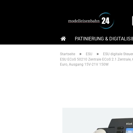
PATINIERUNG & DIGITALIS
MODELLBAHN ANKAUF – MODELL
»
»
Startseite
ESU
ESU digitale Steue
ESU ECoS 50210 Zentrale ECoS 2.1 Zentrale, 
Euro, Ausgang 15V-21V 150W