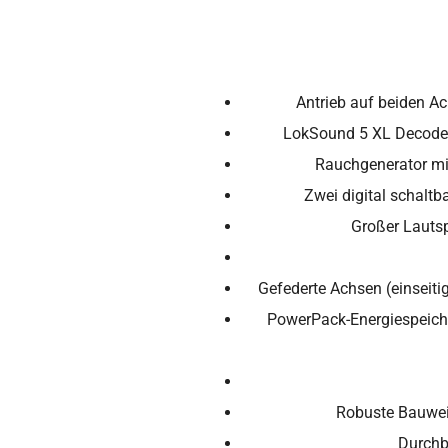
Antrieb auf beiden Ac
LokSound 5 XL Decoder 
Rauchgenerator m
Zwei digital schalt
Großer Lauts
Gefederte Achsen (einseit
PowerPack-Energiespeich
Robuste Bauwei
Durchb