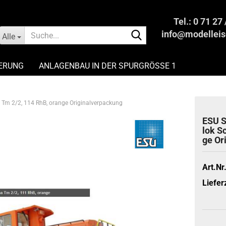
Tel.: 0 71 27
Suche...
info@modelleis
Alle
IERUNG
ANLAGENBAU IN DER SPURGRÖSSE 1
EISENBAHN FAIR UND PROFESSIONELL VERKAUFEN
 Tm 2/2, 114 RhB, orange Originalverpackung
ESU S
lok S
ge Ori
Art.Nr.
Lieferz