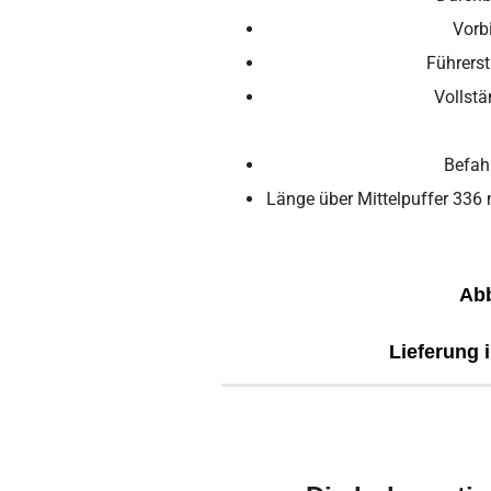
Vorb
Führers
Vollstä
Befah
Länge über Mittelpuffer 336
Abb
Lieferung 