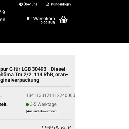
Über uns
Kundenlogin
 / 949 88 21
Ihr Warenkorb
enbahn24.net
0,00 EUR
pur G für LGB 30493 - Die­sel­
chö­ma Tm 2/2, 114 RhB, oran­
­gi­nal­ver­pa­ckung
:
1841138121112240000
eit:
3-5 Werktage
(Ausland abweichend)
1.999,00 EUR