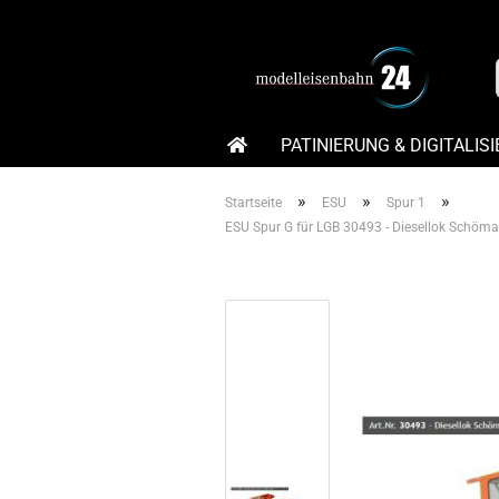
PATINIERUNG & DIGITALIS
MODELLBAHN ANKAUF – MODELL
»
»
»
Startseite
ESU
Spur 1
ESU Spur G für LGB 30493 - Diesellok Schöma