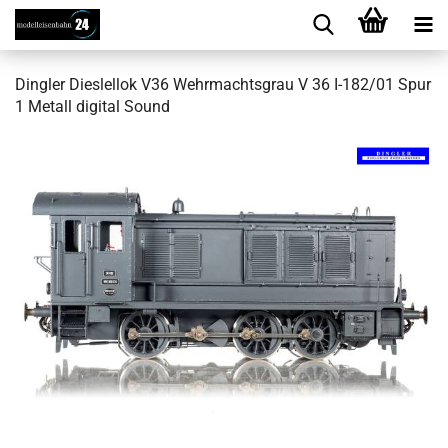
Ding­ler Dies­lel­lok V36 Wehr­machts­grau V 36 I-182/01 Spur
1 Me­tall di­gi­tal Sound