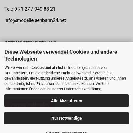
Tel.: 0 71 27 / 949 88 21
info@modelleisenbahn24.net
IHRE VORTEILE BEI UNS...
Diese Webseite verwendet Cookies und andere
Offizieller Vertragspartner der Hersteller:
Technologien
KM1
Kiss MBW Finemodels Dingler
Wir verwenden Cookies und ähnliche Technologien, auch von
Drittanbietern, um die ordentliche Funktionsweise der Website zu
Dienstleistungen wie
Patinierung
gewährleisten, die Nutzung unseres Angebotes zu analysieren und Ihnen
ein bestmögliches Einkaufserlebnis bieten zu können. Weitere
und
Decoder Einbau
vom Fachmann
Informationen finden Sie in unserer
Datenschutzerklärung
.
Alle Akzeptieren
Vertrag widerrufen
Nur Notwendige