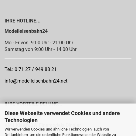
IHRE HOTLINE...
Modelleisenbahn24
Mo - Fr von 9:00 Uhr - 21:00 Uhr
Samstag von 9:00 Uhr - 14.00 Uhr
Tel.: 0 71 27 / 949 88 21
info@modelleisenbahn24.net
IHRE VORTEILE BEI UNS...
Diese Webseite verwendet Cookies und andere
Offizieller Vertragspartner der Hersteller:
Technologien
KM1
Kiss MBW Finemodels Dingler
Wir verwenden Cookies und ähnliche Technologien, auch von
Drittanbietern, um die ordentliche Funktionsweise der Website zu