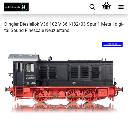
Ding­ler Dies­lel­lok V36 102 V 36 I-182/03 Spur 1 Me­tall di­gi­
tal Sound Fi­nes­ca­le Neu­zu­stand