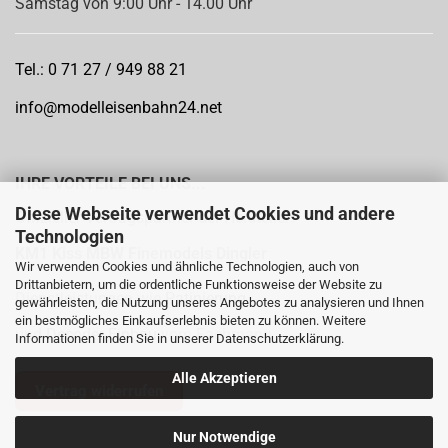
Samstag von 9:00 Uhr - 14.00 Uhr
Tel.: 0 71 27 / 949 88 21
info@modelleisenbahn24.net
IHRE VORTEILE BEI UNS...
Diese Webseite verwendet Cookies und andere
Offizieller Vertragspartner der Hersteller:
Technologien
KM1
Kiss MBW Finemodels Dingler
Wir verwenden Cookies und ähnliche Technologien, auch von
Drittanbietern, um die ordentliche Funktionsweise der Website zu
Dienstleistungen wie
Patinierung
gewährleisten, die Nutzung unseres Angebotes zu analysieren und Ihnen
ein bestmögliches Einkaufserlebnis bieten zu können. Weitere
und
Decoder Einbau
vom Fachmann
Informationen finden Sie in unserer
Datenschutzerklärung
.
Alle Akzeptieren
Vertrag widerrufen
Nur Notwendige