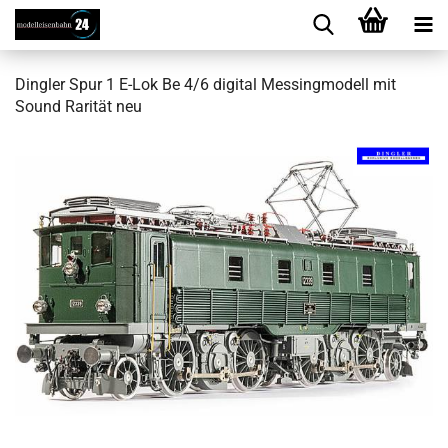
Ding­ler Spur 1 E-Lok Be 4/6 di­gi­tal Mes­sing­mo­dell mit
Sound Ra­ri­tät neu