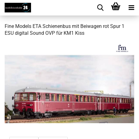
Fine Mo­dels ETA Schie­nen­bus mit Bei­wa­gen rot Spur 1
ESU di­gi­tal Sound OVP für KM1 Kiss