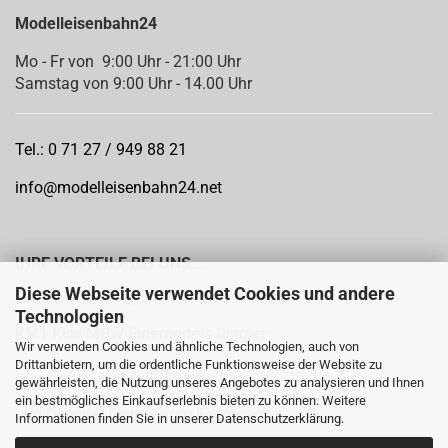
Modelleisenbahn24
Mo - Fr von 9:00 Uhr - 21:00 Uhr
Samstag von 9:00 Uhr - 14.00 Uhr
Tel.: 0 71 27 / 949 88 21
info@modelleisenbahn24.net
IHRE VORTEILE BEI UNS...
Diese Webseite verwendet Cookies und andere
Offizieller Vertragspartner der Hersteller:
Technologien
KM1
Kiss MBW Finemodels Dingler
Wir verwenden Cookies und ähnliche Technologien, auch von
Drittanbietern, um die ordentliche Funktionsweise der Website zu
Dienstleistungen wie
Patinierung
gewährleisten, die Nutzung unseres Angebotes zu analysieren und Ihnen
ein bestmögliches Einkaufserlebnis bieten zu können. Weitere
und
Decoder Einbau
vom Fachmann
Informationen finden Sie in unserer
Datenschutzerklärung
.