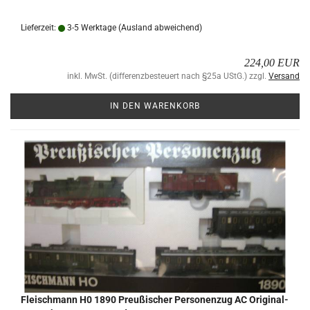
Lieferzeit:
3-5 Werktage
(Ausland abweichend)
224,00 EUR
inkl. MwSt. (differenzbesteuert nach §25a UStG.) zzgl.
Versand
IN DEN WARENKORB
Fleisch­mann H0 1890 Preu­ßi­scher Per­so­nen­zug AC Ori­gi­nal­