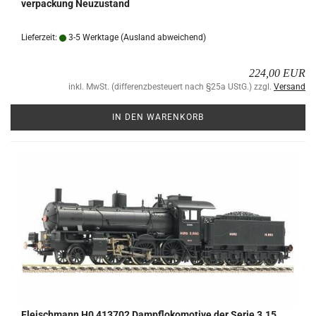
ver­pa­ckung Neu­zu­stand
Lieferzeit:
3-5 Werktage
(Ausland abweichend)
224,00 EUR
inkl. MwSt. (differenzbesteuert nach §25a UStG.) zzgl.
Versand
IN DEN WARENKORB
Fleisch­mann H0 413702 Dampf­lo­ko­mo­ti­ve der Serie 3.15