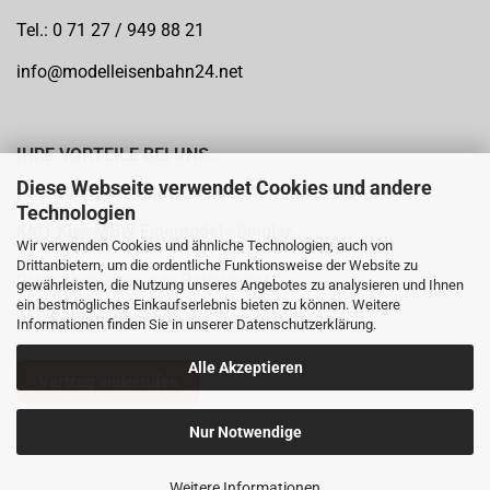
Tel.: 0 71 27 / 949 88 21
info@modelleisenbahn24.net
IHRE VORTEILE BEI UNS...
Diese Webseite verwendet Cookies und andere
Offizieller Vertragspartner der Hersteller:
Technologien
KM1
Kiss MBW Finemodels Dingler
Wir verwenden Cookies und ähnliche Technologien, auch von
Drittanbietern, um die ordentliche Funktionsweise der Website zu
Dienstleistungen wie
Patinierung
gewährleisten, die Nutzung unseres Angebotes zu analysieren und Ihnen
ein bestmögliches Einkaufserlebnis bieten zu können. Weitere
und
Decoder Einbau
vom Fachmann
Informationen finden Sie in unserer
Datenschutzerklärung
.
Alle Akzeptieren
Vertrag widerrufen
Nur Notwendige
Weitere Informationen