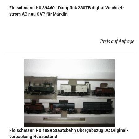
Fleisch­mann H0 394601 Dampf­lok 230TB di­gi­tal Wech­sel­
strom AC neu OVP für Märk­lin
Preis auf Anfrage
Fleisch­mann H0 4889 Staats­bahn Über­ga­be­zug DC Ori­gi­nal­
ver­pa­ckung Neu­zu­stand