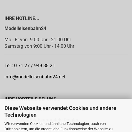
IHRE HOTLINE...
Modelleisenbahn24
Mo - Fr von 9:00 Uhr - 21:00 Uhr
Samstag von 9:00 Uhr - 14.00 Uhr
Tel.: 0 71 27 / 949 88 21
info@modelleisenbahn24.net
IHRE VORTEILE BEI UNS...
Diese Webseite verwendet Cookies und andere
Offizieller Vertragspartner der Hersteller:
Technologien
KM1
Kiss MBW Finemodels Dingler
Wir verwenden Cookies und ähnliche Technologien, auch von
Drittanbietern, um die ordentliche Funktionsweise der Website zu