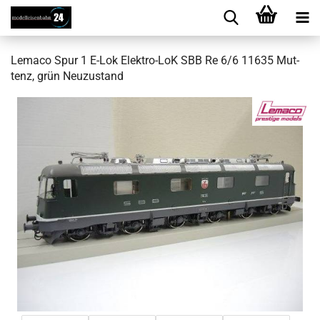
Le­ma­co Spur 1 E-Lok Elektro-​LoK SBB Re 6/6 11635 Mut­
tenz, grün Neu­zu­stand