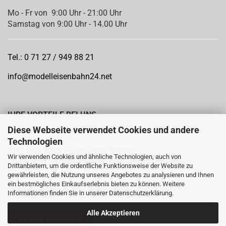
Mo - Fr von 9:00 Uhr - 21:00 Uhr
Samstag von 9:00 Uhr - 14.00 Uhr
Tel.: 0 71 27 / 949 88 21
info@modelleisenbahn24.net
IHRE VORTEILE BEI UNS...
Diese Webseite verwendet Cookies und andere
Offizieller Vertragspartner der Hersteller:
Technologien
KM1
Kiss MBW Finemodels Dingler
Wir verwenden Cookies und ähnliche Technologien, auch von
Drittanbietern, um die ordentliche Funktionsweise der Website zu
Dienstleistungen wie
Patinierung
gewährleisten, die Nutzung unseres Angebotes zu analysieren und Ihnen
ein bestmögliches Einkaufserlebnis bieten zu können. Weitere
und
Decoder Einbau
vom Fachmann
Informationen finden Sie in unserer
Datenschutzerklärung
.
Alle Akzeptieren
Vertrag widerrufen