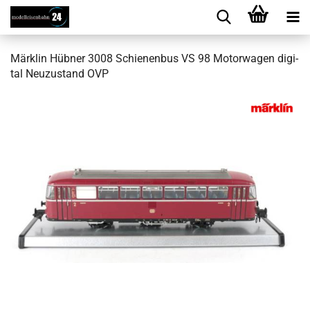
Märk­lin Hüb­ner 3008 Schie­nen­bus VS 98 Mo­tor­wa­gen di­gi­
tal Neu­zu­stand OVP