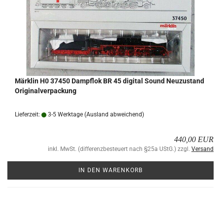
Märk­lin H0 37450 Dampf­lok BR 45 di­gi­tal Sound Neu­zu­stand
Ori­gi­nal­ver­pa­ckung
Lieferzeit:
3-5 Werktage
(Ausland abweichend)
440,00 EUR
inkl. MwSt. (differenzbesteuert nach §25a UStG.) zzgl.
Versand
IN DEN WARENKORB