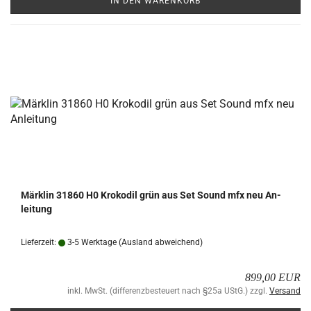
IN DEN WARENKORB
Märk­lin 31860 H0 Kro­ko­dil grün aus Set Sound mfx neu An­
lei­tung
Lieferzeit:
3-5 Werktage
(Ausland abweichend)
899,00 EUR
inkl. MwSt. (differenzbesteuert nach §25a UStG.) zzgl.
Versand