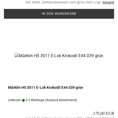
inkl. MwSt. (differenzbesteuert nach §25a UStG.) zzgl.
Versand
IN DEN WARENKORB
Märk­lin H0 3011 E-Lok Kro­ko­dil E44 039 grün
Lieferzeit:
3-5 Werktage
(Ausland abweichend)
179,00 EUR