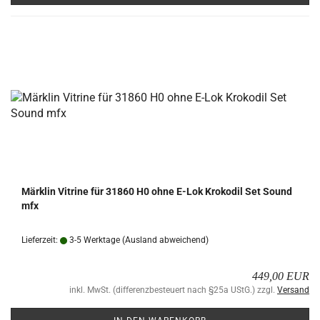
Märk­lin Vi­tri­ne für 31860 H0 ohne E-Lok Kro­ko­dil Set Sound
mfx
Lieferzeit:
3-5 Werktage
(Ausland abweichend)
449,00 EUR
inkl. MwSt. (differenzbesteuert nach §25a UStG.) zzgl.
Versand