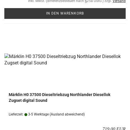
inkl. MwSt. (differenzbesteuert nach §25a UStG.) zzgl.
Versand
IN DEN WARENKORB
Märk­lin H0 37500 Die­sel­trieb­zug North­lan­der Die­sel­lok
Zugs­et di­gi­tal Sound
Lieferzeit:
3-5 Werktage
(Ausland abweichend)
719,00 EUR