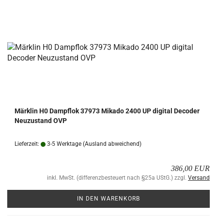
Märk­lin H0 Dampf­lok 37973 Mi­ka­do 2400 UP di­gi­tal De­co­der
Neu­zu­stand OVP
Lieferzeit:
3-5 Werktage
(Ausland abweichend)
386,00 EUR
inkl. MwSt. (differenzbesteuert nach §25a UStG.) zzgl.
Versand
IN DEN WARENKORB