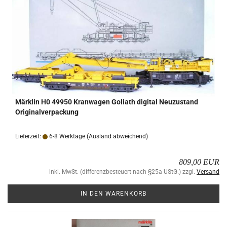
Märk­lin H0 49950 Kran­wa­gen Go­li­ath di­gi­tal Neu­zu­stand
Ori­gi­nal­ver­pa­ckung
Lieferzeit:
6-8 Werktage
(Ausland abweichend)
809,00 EUR
inkl. MwSt. (differenzbesteuert nach §25a UStG.) zzgl.
Versand
IN DEN WARENKORB