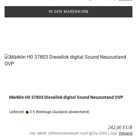
IN DEN WARENKORB
Märk­lin H0 37803 Die­sel­lok di­gi­tal Sound Neu­zu­stand OVP
Lieferzeit:
3-5 Werktage
(Ausland abweichend)
242,00 EUR
inkl. MwSt. (differenzbesteuert nach §25a UStG.) zzgl.
Versand