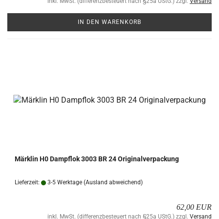
inkl. MwSt. (differenzbesteuert nach §25a UStG.) zzgl.
Versand
IN DEN WARENKORB
Märk­lin H0 Dampf­lok 3003 BR 24 Ori­gi­nal­ver­pa­ckung
Lieferzeit:
3-5 Werktage
(Ausland abweichend)
62,00 EUR
inkl. MwSt. (differenzbesteuert nach §25a UStG.) zzgl.
Versand