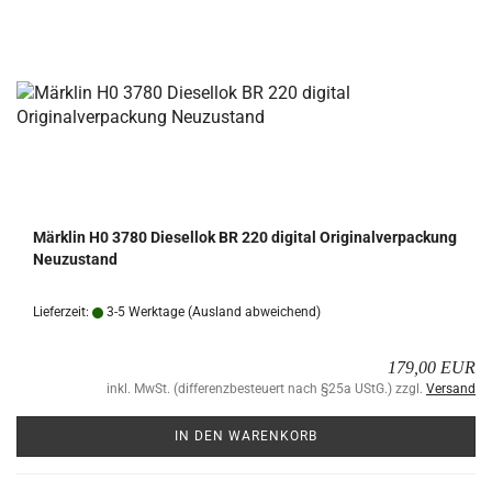
Märk­lin H0 3780 Die­sel­lok BR 220 di­gi­tal Ori­gi­nal­ver­pa­ckung
Neu­zu­stand
Lieferzeit:
3-5 Werktage
(Ausland abweichend)
179,00 EUR
inkl. MwSt. (differenzbesteuert nach §25a UStG.) zzgl.
Versand
IN DEN WARENKORB