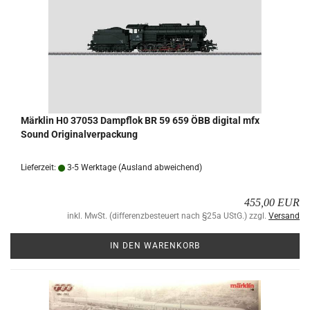
Märk­lin H0 37053 Dampf­lok BR 59 659 ÖBB di­gi­tal mfx
Sound Ori­gi­nal­ver­pa­ckung
Lieferzeit:
3-5 Werktage
(Ausland abweichend)
455,00 EUR
inkl. MwSt. (differenzbesteuert nach §25a UStG.) zzgl.
Versand
IN DEN WARENKORB