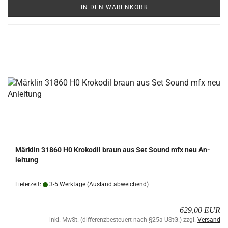
IN DEN WARENKORB
Märk­lin 31860 H0 Kro­ko­dil braun aus Set Sound mfx neu An­
lei­tung
Lieferzeit:
3-5 Werktage
(Ausland abweichend)
629,00 EUR
inkl. MwSt. (differenzbesteuert nach §25a UStG.) zzgl.
Versand