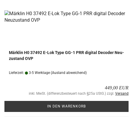
Märk­lin H0 37492 E-Lok Type GG-1 PRR di­gi­tal De­co­der Neu­
zu­stand OVP
Lieferzeit:
3-5 Werktage
(Ausland abweichend)
449,00 EUR
inkl. MwSt. (differenzbesteuert nach §25a UStG.) zzgl.
Versand
IN DEN WARENKORB