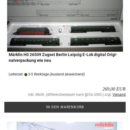
Märk­lin H0 26509 Zugs­et Ber­lin Leip­zig E-Lok di­gi­tal Ori­gi­
nal­ver­pa­ckung wie neu
Lieferzeit:
3-5 Werktage
(Ausland abweichend)
269,00 EUR
inkl. MwSt. (differenzbesteuert nach §25a UStG.) zzgl.
Versand
IN DEN WARENKORB