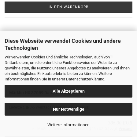
IN DEN WARENKORB
Diese Webseite verwendet Cookies und andere
Technologien
Wir verwenden Cookies und ähnliche Technologien, auch von
Drittanbietern, um die ordentliche Funktionsweise der Website zu
gewährleisten, die Nutzung unseres Angebotes zu analysieren und Ihnen
ein bestmögliches Einkaufserlebnis bieten zu können. Weitere
Informationen finden Sie in unserer
Datenschutzerklärung
.
Alle Akzeptieren
Märk­lin H0 37059 Dampf­lok di­gi­tal neu
Lieferzeit:
3-5 Werktage
(Ausland abweichend)
Nur Notwendige
386,00 EUR
Weitere Informationen
inkl. MwSt. (differenzbesteuert nach §25a UStG.) zzgl.
Versand