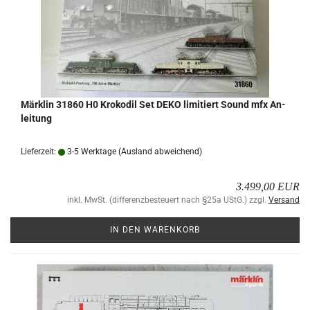
Märk­lin 31860 H0 Kro­ko­dil Set DEKO li­mi­tiert Sound mfx An­
lei­tung
Lieferzeit:
3-5 Werktage
(Ausland abweichend)
3.499,00 EUR
inkl. MwSt. (differenzbesteuert nach §25a UStG.) zzgl.
Versand
IN DEN WARENKORB