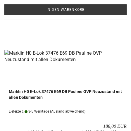
IN DEN WARENKORB
Märk­lin H0 E-Lok 37476 E69 DB Pau­li­ne OVP Neu­zu­stand mit
allen Do­ku­men­ten
Lieferzeit:
3-5 Werktage
(Ausland abweichend)
188,00 EUR