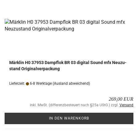
Märk­lin H0 37953 Dampf­lok BR 03 di­gi­tal Sound mfx Neu­zu­
stand Ori­gi­nal­ver­pa­ckung
Lieferzeit:
6-8 Werktage
(Ausland abweichend)
269,00 EUR
inkl. MwSt. (differenzbesteuert nach §25a UStG.) zzgl.
Versand
IN DEN WARENKORB