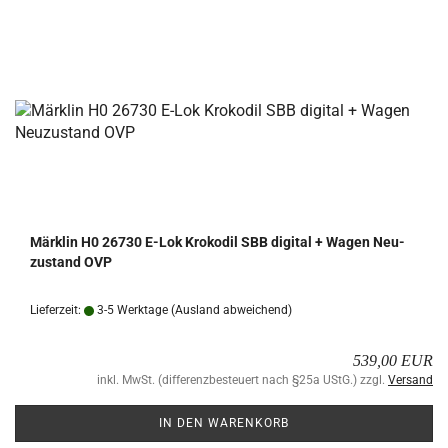
Märk­lin H0 26730 E-Lok Kro­ko­dil SBB di­gi­tal + Wagen Neu­
zu­stand OVP
Lieferzeit:
3-5 Werktage
(Ausland abweichend)
539,00 EUR
inkl. MwSt. (differenzbesteuert nach §25a UStG.) zzgl.
Versand
IN DEN WARENKORB