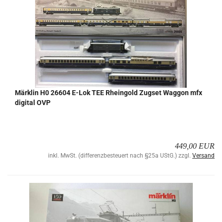
Märk­lin H0 26604 E-Lok TEE Rhein­gold Zugs­et Wag­gon mfx
di­gi­tal OVP
449,00 EUR
inkl. MwSt. (differenzbesteuert nach §25a UStG.) zzgl.
Versand