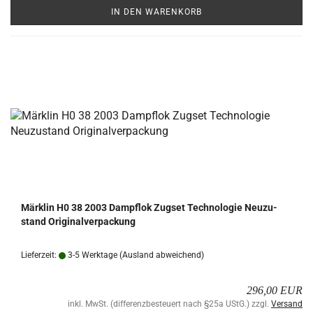
IN DEN WARENKORB
Märk­lin H0 38 2003 Dampf­lok Zugs­et Tech­no­lo­gie Neu­zu­
stand Ori­gi­nal­ver­pa­ckung
Lieferzeit:
3-5 Werktage
(Ausland abweichend)
296,00 EUR
inkl. MwSt. (differenzbesteuert nach §25a UStG.) zzgl.
Versand