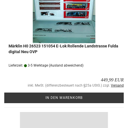
Märk­lin H0 26523 151054 E-Lok Rol­len­de Land­stras­se Fulda
di­gi­tal Neu OVP
Lieferzeit:
3-5 Werktage
(Ausland abweichend)
449,99 EUR
inkl. MwSt. (differenzbesteuert nach §25a UStG.) zzgl.
Versand
IN DEN WARENKORB