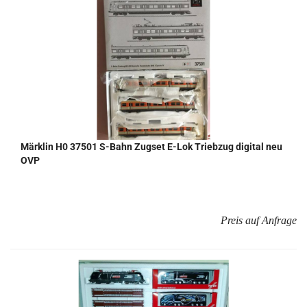
Märk­lin H0 37501 S-​Bahn Zugs­et E-Lok Trieb­zug di­gi­tal neu
OVP
Preis auf Anfrage