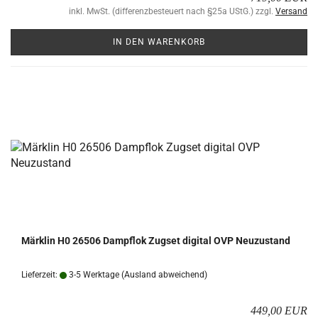
inkl. MwSt. (differenzbesteuert nach §25a UStG.) zzgl.
Versand
IN DEN WARENKORB
Märk­lin H0 26506 Dampf­lok Zugs­et di­gi­tal OVP Neu­zu­stand
Lieferzeit:
3-5 Werktage
(Ausland abweichend)
449,00 EUR