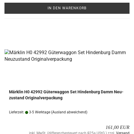
IN DEN WARENKORB
Märk­lin H0 42992 Gü­ter­wag­gon Set Hin­den­burg Damm Neu­
zu­stand Ori­gi­nal­ver­pa­ckung
Lieferzeit:
3-5 Werktage
(Ausland abweichend)
161,00 EUR
inkl. MwSt. (differenzbesteuert nach §25a UStG.) zzgl.
Versand