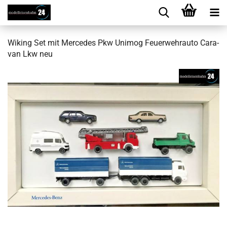
Wi­king Set mit Mer­ce­des Pkw Uni­mog Feu­er­wehr­au­to Ca­ra­
van Lkw neu