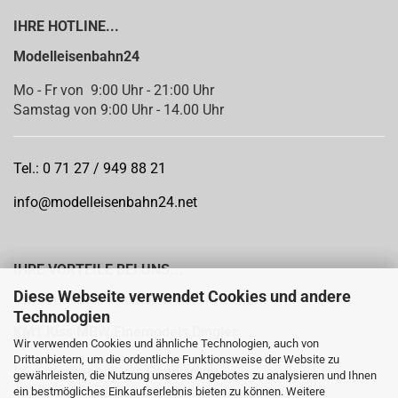
IHRE HOTLINE...
Modelleisenbahn24
Mo - Fr von 9:00 Uhr - 21:00 Uhr
Samstag von 9:00 Uhr - 14.00 Uhr
Tel.: 0 71 27 / 949 88 21
info@modelleisenbahn24.net
IHRE VORTEILE BEI UNS...
Diese Webseite verwendet Cookies und andere
Offizieller Vertragspartner der Hersteller:
Technologien
KM1
Kiss MBW Finemodels Dingler
Wir verwenden Cookies und ähnliche Technologien, auch von
Drittanbietern, um die ordentliche Funktionsweise der Website zu
Dienstleistungen wie
Patinierung
gewährleisten, die Nutzung unseres Angebotes zu analysieren und Ihnen
ein bestmögliches Einkaufserlebnis bieten zu können. Weitere