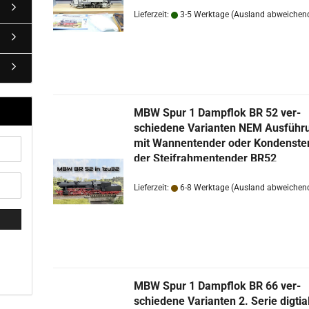
Lieferzeit:
3-5 Werktage
(Ausland abweichen
MBW Spur 1 Dampf­lok BR 52 ver­
TOP
schie­de­ne Va­ri­an­ten NEM Aus­füh­
mit Wan­nen­ten­der oder Kon­dens­te
der Steif­rah­men­ten­der BR52
Lieferzeit:
6-8 Werktage
(Ausland abweichen
MBW Spur 1 Dampf­lok BR 66 ver­
TOP
schie­de­ne Va­ri­an­ten 2. Serie dig­ti­a