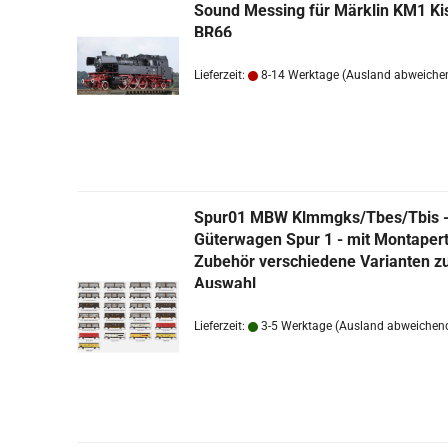
Sound Mes­sing für Märk­lin KM1 Ki
BR66
Lieferzeit:
8-14 Werktage
(Ausland abweiche
Spur01 MBW Klmmgks/Tbes/Tbis 
TOP
Gü­ter­wa­gen Spur 1 - mit Mon­ta­per­t
Zu­be­hör ver­schie­de­ne Va­ri­an­ten z
Aus­wahl
Lieferzeit:
3-5 Werktage
(Ausland abweichen