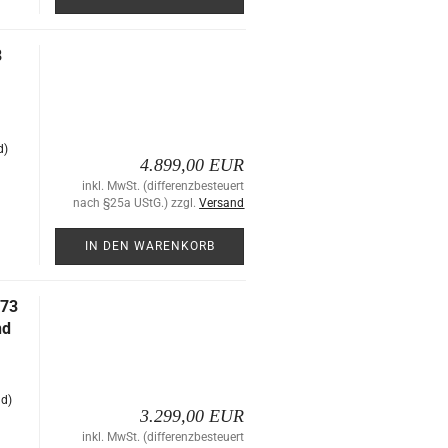
8
r
d)
4.899,00 EUR
inkl. MwSt. (differenzbesteuert
nach §25a UStG.) zzgl.
Versand
IN DEN WARENKORB
573
nd
nd)
3.299,00 EUR
inkl. MwSt. (differenzbesteuert