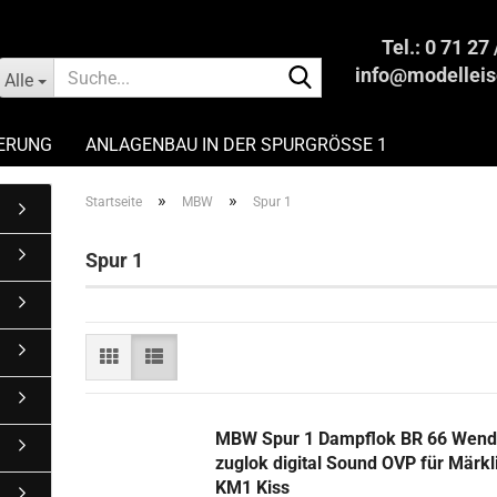
Tel.: 0 71 27
Suche...
info@modelleis
Alle
IERUNG
ANLAGENBAU IN DER SPURGRÖSSE 1
EISENBAHN FAIR UND PROFESSIONELL VERKAUFEN
»
»
Startseite
MBW
Spur 1
Spur 1
MBW Spur 1 Dampf­lok BR 66 Wen­d
zug­lok di­gi­tal Sound OVP für Märk­l
KM1 Kiss