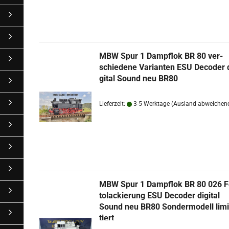
MBW Spur 1 Dampf­lok BR 80 ver­
schie­de­ne Va­ri­an­ten ESU De­co­der 
gi­tal Sound neu BR80
Lieferzeit:
3-5 Werktage
(Ausland abweichen
MBW Spur 1 Dampf­lok BR 80 026 F
to­la­ckie­rung ESU De­co­der di­gi­tal
Sound neu BR80 Son­der­mo­dell li­mi
tiert