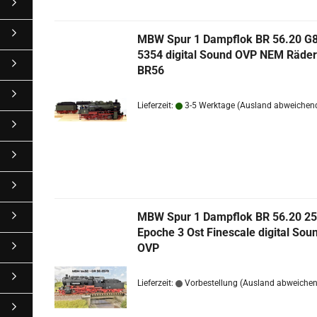
MBW Spur 1 Dampf­lok BR 56.20 G
5354 di­gi­tal Sound OVP NEM Räde
BR56
Lieferzeit:
3-5 Werktage
(Ausland abweichen
MBW Spur 1 Dampf­lok BR 56.20 2
Epo­che 3 Ost Fi­nes­ca­le di­gi­tal Sou
OVP
Lieferzeit:
Vorbestellung
(Ausland abweiche