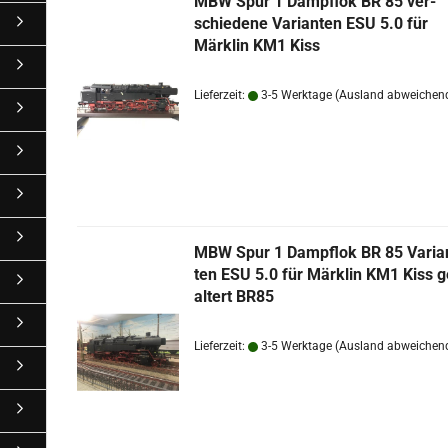
MBW Spur 1 Dampf­lok BR 85 ver­
schie­de­ne Va­ri­an­ten ESU 5.0 für
Märk­lin KM1 Kiss
Lieferzeit:
3-5 Werktage
(Ausland abweichen
MBW Spur 1 Dampf­lok BR 85 Va­ri­a
ten ESU 5.0 für Märk­lin KM1 Kiss g
al­tert BR85
Lieferzeit:
3-5 Werktage
(Ausland abweichen