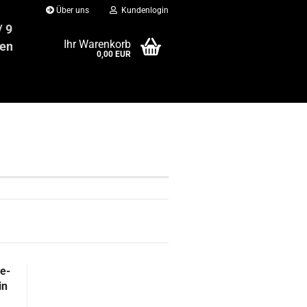
Über uns
Kundenlogin
 / 949 88 21
Ihr Warenkorb
enbahn24.net
0,00 EUR
e­
in